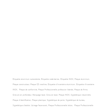
Etiquette aluminium autocolante, Etiquette code-barres, Etiquette INOX, Plaque aluminium,
Plaque constructeur, Plaque CE machine, Etiquette d’inventaire aluminium, Etiquette d’inventaire
INOX, Plaque de conformité, Plaque Professionnelle profession libérale, Plaque de firme,
Gravure en profondeur, Marquage laser, Gravure laser, Plaque INOX, Signalétique industrielle,
Plaque d’identification, Plaque plastique, Signalétique de porte, Signalétique de bureau,
Signalétique d’atelier, Usinage face-avant, Plaque Professionnelle laiton, Plaque Professionnelle