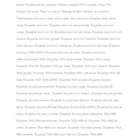
gravée, Plaquette gravoply, plaquette dilophane, plaquette PVC bi-couches, Plaque PVC,
Marqueur de vannes, Plaque sur-mesure, Repérage de câble, Marqueur de tuyauterie,
Télémécanique, gravure sur pièce, gravure objet, objet publicitaire, Etiquette vierge, plaque
vierge, Étiquettes aluminium, Étiquettes aluminium personnalisées, Étiquettes aluminium
vierges, Étiquettes aluminium CE, Étiquettes aluminium pas chères, Étiquettes aluminium à prix
discount, Étiquettes aluminium gravées, Étiquettes aluminium standards, Étiquettes aluminium
direct fabricant, Étiquettes aluminium code-barres, Étiquettes aluminium QR Code, Étiquettes
aluminium DATA MATRIX, Étiquettes aluminium de stocks, Étiquettes aluminium
adhésives,Étiquettes INOX, Étiquettes INOX personnalisées, Étiquettes INOX vierges,
Étiquettes INOX CE, Étiquettes INOX pas chères, Étiquettes INOX à prix discount, Étiquettes
INOX gravées, Étiquettes INOX standards, Étiquettes INOX code-barres, Étiquettes INOX QR
Code, Étiquettes INOX DATA MATRIX, Étiquettes INOX de stocks,Étiquettes Acrylate,
Étiquettes Acrylate personnalisées, Étiquettes Acrylate vierges, Étiquettes Acrylate CE,
Étiquettes Acrylate pas chères, Étiquettes Acrylate à prix discount, Étiquettes Acrylate gravées,
Étiquettes Acrylate standards, Étiquettes Acrylate direct fabricant, Étiquettes Acrylate code-
barres, Étiquettes Acrylate QR Code, Étiquettes Acrylate DATA MATRIX, Étiquettes Acrylate de
stocks, Étiquettes Acrylate inviolables, Étiquettes Acrylate adhésive,Étiquettes TESA 6930,
Étiquettes TESA 6930 personnalisées, Étiquettes TESA 6930 CE, Étiquettes TESA 6930 pas
chères, Étiquettes TESA 6930 à prix discount, Étiquettes TESA 6930 gravées, Étiquettes TESA
6930 standards, Étiquettes TESA 6930 direct fabricant, Étiquettes TESA 6930