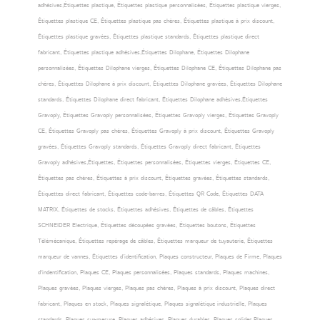
adhésives,Étiquettes plastique, Étiquettes plastique personnalisées, Étiquettes plastique vierges,
Étiquettes plastique CE, Étiquettes plastique pas chères, Étiquettes plastique à prix discount,
Étiquettes plastique gravées, Étiquettes plastique standards, Étiquettes plastique direct
fabricant, Étiquettes plastique adhésives,Étiquettes Dilophane, Étiquettes Dilophane
personnalisées, Étiquettes Dilophane vierges, Étiquettes Dilophane CE, Étiquettes Dilophane pas
chères, Étiquettes Dilophane à prix discount, Étiquettes Dilophane gravées, Étiquettes Dilophane
standards, Étiquettes Dilophane direct fabricant, Étiquettes Dilophane adhésives,Étiquettes
Gravoply, Étiquettes Gravoply personnalisées, Étiquettes Gravoply vierges, Étiquettes Gravoply
CE, Étiquettes Gravoply pas chères, Étiquettes Gravoply à prix discount, Étiquettes Gravoply
gravées, Étiquettes Gravoply standards, Étiquettes Gravoply direct fabricant, Étiquettes
Gravoply adhésives,Étiquettes, Étiquettes personnalisées, Étiquettes vierges, Étiquettes CE,
Étiquettes pas chères, Étiquettes à prix discount, Étiquettes gravées, Étiquettes standards,
Étiquettes direct fabricant, Étiquettes code-barres, Étiquettes QR Code, Étiquettes DATA
MATRIX, Étiquettes de stocks, Étiquettes adhésives, Étiquettes de câbles, Étiquettes
SCHNEIDER Electrique, Étiquettes découpées gravées, Étiquettes boutons, Étiquettes
Télémécanique, Étiquettes repérage de câbles, Étiquettes marqueur de tuyauterie, Étiquettes
marqueur de vannes, Étiquettes d’identification, Plaques constructeur, Plaques de Firme, Plaques
d'indentification, Plaques CE, Plaques personnalisées, Plaques standards, Plaques machines,
Plaques gravées, Plaques vierges, Plaques pas chères, Plaques à prix discount, Plaques direct
fabricant, Plaques en stock, Plaques signalétique, Plaques signalétique industrielle, Plaques
standards, Plaques sur-mesure, Plaques adhésives, Plaques durables, Plaques solides,Plaques