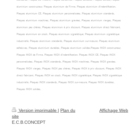
aluminium constructeur, Plaques aluminium de Firme, Plaques aluminium d'indentification,
Plaques aluminium CE, Plaques aluminium personnalisées, Plaques aluminium standards,
Plaques aluminium machines, Plaques aluminium gravées, Plaques aluminium vierges, Plaques
aluminium pas chères, Plaques aluminium à prix discount, Plaques aluminium direct fabricant,
Plaques aluminium en stock, Plaques aluminium signalétique, Plaques aluminium signalétique
industrielle, Plaques aluminium standards, Plaques aluminium sur-mesure, Plaques aluminium
adhésives, Plaques aluminium durables, Plaques aluminium solides,Plaques INOX constructeur,
Plaques INOX de Firme, Plaques INOX d'indentification, Plaques INOX CE, Plaques INOX
personnalisées, Plaques INOX standards, Plaques INOX machines, Plaques INOX gravées,
Plaques INOX vierges, Plaques INOX pas chères, Plaques INOX à prix discount, Plaques INOX
direct fabricant, Plaques INOX en stock, Plaques INOX signalétique, Plaques INOX signalétique
industrielle, Plaques INOX standards, Plaques INOX sur-mesure, Plaques INOX durables,
Plaques INOX solides,
Version imprimable
|
Plan du
Affichage Web
site
E.C.B.CONCEPT