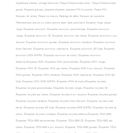
Signalétique d’atelier, Usinage face-avant, Plaque Professionnelle laiton, Plaque Professionnelle
gravée, Plaquette gravoply, plaquette dilophane, plaquette PVC bi-couches, Plaque PVC,
Marqueur de vannes, Plaque sur-mesure, Repérage de câble, Marqueur de tuyauterie,
Télémécanique, gravure sur pièce, gravure objet, objet publicitaire, Etiquette vierge, plaque
vierge, Étiquettes aluminium, Étiquettes aluminium personnalisées, Étiquettes aluminium
vierges, Étiquettes aluminium CE, Étiquettes aluminium pas chères, Étiquettes aluminium à prix
discount, Étiquettes aluminium gravées, Étiquettes aluminium standards, Étiquettes aluminium
direct fabricant, Étiquettes aluminium code-barres, Étiquettes aluminium QR Code, Étiquettes
aluminium DATA MATRIX, Étiquettes aluminium de stocks, Étiquettes aluminium
adhésives,Étiquettes INOX, Étiquettes INOX personnalisées, Étiquettes INOX vierges,
Étiquettes INOX CE, Étiquettes INOX pas chères, Étiquettes INOX à prix discount, Étiquettes
INOX gravées, Étiquettes INOX standards, Étiquettes INOX code-barres, Étiquettes INOX QR
Code, Étiquettes INOX DATA MATRIX, Étiquettes INOX de stocks,Étiquettes Acrylate,
Étiquettes Acrylate personnalisées, Étiquettes Acrylate vierges, Étiquettes Acrylate CE,
Étiquettes Acrylate pas chères, Étiquettes Acrylate à prix discount, Étiquettes Acrylate gravées,
Étiquettes Acrylate standards, Étiquettes Acrylate direct fabricant, Étiquettes Acrylate code-
barres, Étiquettes Acrylate QR Code, Étiquettes Acrylate DATA MATRIX, Étiquettes Acrylate de
stocks, Étiquettes Acrylate inviolables, Étiquettes Acrylate adhésive,Étiquettes TESA 6930,
Étiquettes TESA 6930 personnalisées, Étiquettes TESA 6930 CE, Étiquettes TESA 6930 pas
chères, Étiquettes TESA 6930 à prix discount, Étiquettes TESA 6930 gravées, Étiquettes TESA