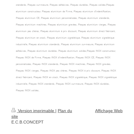
standards, Plaques sur-mesure, Plaques adhésives, Plaques durables, Plaques solides,Plaques
aluminium constructeur, Plaques aluminium de Firme, Plaques aluminium d'indentification,
Plaques aluminium CE, Plaques aluminium personnalisées, Plaques aluminium standards,
Plaques aluminium machines, Plaques aluminium gravées, Plaques aluminium vierges, Plaques
aluminium pas chères, Plaques aluminium à prix discount, Plaques aluminium direct fabricant,
Plaques aluminium en stock, Plaques aluminium signalétique, Plaques aluminium signalétique
industrielle, Plaques aluminium standards, Plaques aluminium sur-mesure, Plaques aluminium
adhésives, Plaques aluminium durables, Plaques aluminium solides,Plaques INOX constructeur,
Plaques INOX de Firme, Plaques INOX d'indentification, Plaques INOX CE, Plaques INOX
personnalisées, Plaques INOX standards, Plaques INOX machines, Plaques INOX gravées,
Plaques INOX vierges, Plaques INOX pas chères, Plaques INOX à prix discount, Plaques INOX
direct fabricant, Plaques INOX en stock, Plaques INOX signalétique, Plaques INOX signalétique
industrielle, Plaques INOX standards, Plaques INOX sur-mesure, Plaques INOX durables,
Plaques INOX solides,
Version imprimable
|
Plan du
Affichage Web
site
E.C.B.CONCEPT