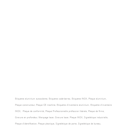
Etiquette aluminium autocolante, Etiquette code-barres, Etiquette INOX, Plaque aluminium,
Plaque constructeur, Plaque CE machine, Etiquette d’inventaire aluminium, Etiquette d’inventaire
INOX, Plaque de conformité, Plaque Professionnelle profession libérale, Plaque de firme,
Gravure en profondeur, Marquage laser, Gravure laser, Plaque INOX, Signalétique industrielle,
Plaque d’identification, Plaque plastique, Signalétique de porte, Signalétique de bureau,