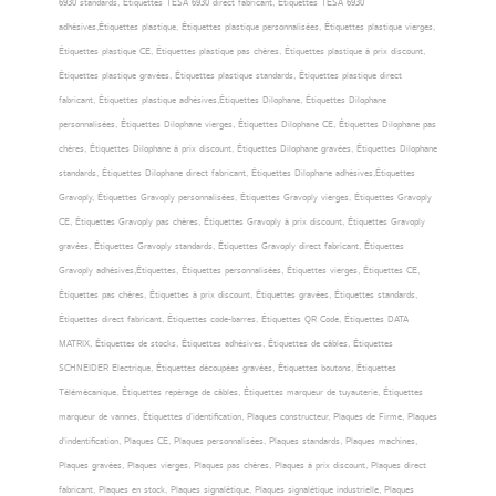
6930 standards, Étiquettes TESA 6930 direct fabricant, Étiquettes TESA 6930
adhésives,Étiquettes plastique, Étiquettes plastique personnalisées, Étiquettes plastique vierges,
Étiquettes plastique CE, Étiquettes plastique pas chères, Étiquettes plastique à prix discount,
Étiquettes plastique gravées, Étiquettes plastique standards, Étiquettes plastique direct
fabricant, Étiquettes plastique adhésives,Étiquettes Dilophane, Étiquettes Dilophane
personnalisées, Étiquettes Dilophane vierges, Étiquettes Dilophane CE, Étiquettes Dilophane pas
chères, Étiquettes Dilophane à prix discount, Étiquettes Dilophane gravées, Étiquettes Dilophane
standards, Étiquettes Dilophane direct fabricant, Étiquettes Dilophane adhésives,Étiquettes
Gravoply, Étiquettes Gravoply personnalisées, Étiquettes Gravoply vierges, Étiquettes Gravoply
CE, Étiquettes Gravoply pas chères, Étiquettes Gravoply à prix discount, Étiquettes Gravoply
gravées, Étiquettes Gravoply standards, Étiquettes Gravoply direct fabricant, Étiquettes
Gravoply adhésives,Étiquettes, Étiquettes personnalisées, Étiquettes vierges, Étiquettes CE,
Étiquettes pas chères, Étiquettes à prix discount, Étiquettes gravées, Étiquettes standards,
Étiquettes direct fabricant, Étiquettes code-barres, Étiquettes QR Code, Étiquettes DATA
MATRIX, Étiquettes de stocks, Étiquettes adhésives, Étiquettes de câbles, Étiquettes
SCHNEIDER Electrique, Étiquettes découpées gravées, Étiquettes boutons, Étiquettes
Télémécanique, Étiquettes repérage de câbles, Étiquettes marqueur de tuyauterie, Étiquettes
marqueur de vannes, Étiquettes d’identification, Plaques constructeur, Plaques de Firme, Plaques
d'indentification, Plaques CE, Plaques personnalisées, Plaques standards, Plaques machines,
Plaques gravées, Plaques vierges, Plaques pas chères, Plaques à prix discount, Plaques direct
fabricant, Plaques en stock, Plaques signalétique, Plaques signalétique industrielle, Plaques