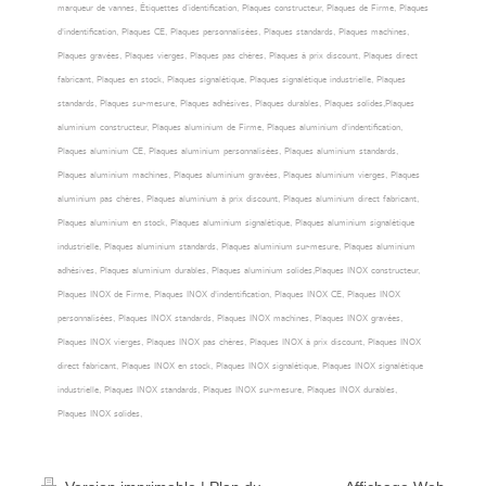
marqueur de vannes, Étiquettes d’identification, Plaques constructeur, Plaques de Firme, Plaques
d'indentification, Plaques CE, Plaques personnalisées, Plaques standards, Plaques machines,
Plaques gravées, Plaques vierges, Plaques pas chères, Plaques à prix discount, Plaques direct
fabricant, Plaques en stock, Plaques signalétique, Plaques signalétique industrielle, Plaques
standards, Plaques sur-mesure, Plaques adhésives, Plaques durables, Plaques solides,Plaques
aluminium constructeur, Plaques aluminium de Firme, Plaques aluminium d'indentification,
Plaques aluminium CE, Plaques aluminium personnalisées, Plaques aluminium standards,
Plaques aluminium machines, Plaques aluminium gravées, Plaques aluminium vierges, Plaques
aluminium pas chères, Plaques aluminium à prix discount, Plaques aluminium direct fabricant,
Plaques aluminium en stock, Plaques aluminium signalétique, Plaques aluminium signalétique
industrielle, Plaques aluminium standards, Plaques aluminium sur-mesure, Plaques aluminium
adhésives, Plaques aluminium durables, Plaques aluminium solides,Plaques INOX constructeur,
Plaques INOX de Firme, Plaques INOX d'indentification, Plaques INOX CE, Plaques INOX
personnalisées, Plaques INOX standards, Plaques INOX machines, Plaques INOX gravées,
Plaques INOX vierges, Plaques INOX pas chères, Plaques INOX à prix discount, Plaques INOX
direct fabricant, Plaques INOX en stock, Plaques INOX signalétique, Plaques INOX signalétique
industrielle, Plaques INOX standards, Plaques INOX sur-mesure, Plaques INOX durables,
Plaques INOX solides,