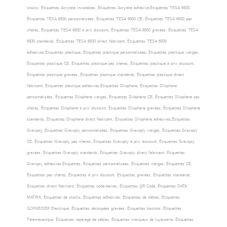
stocks, Étiquettes Acrylate inviolables, Étiquettes Acrylate adhésive,Étiquettes TESA 6930,
Étiquettes TESA 6930 personnalisées, Étiquettes TESA 6930 CE, Étiquettes TESA 6930 pas
chères, Étiquettes TESA 6930 à prix discount, Étiquettes TESA 6930 gravées, Étiquettes TESA
6930 standards, Étiquettes TESA 6930 direct fabricant, Étiquettes TESA 6930
adhésives,Étiquettes plastique, Étiquettes plastique personnalisées, Étiquettes plastique vierges,
Étiquettes plastique CE, Étiquettes plastique pas chères, Étiquettes plastique à prix discount,
Étiquettes plastique gravées, Étiquettes plastique standards, Étiquettes plastique direct
fabricant, Étiquettes plastique adhésives,Étiquettes Dilophane, Étiquettes Dilophane
personnalisées, Étiquettes Dilophane vierges, Étiquettes Dilophane CE, Étiquettes Dilophane pas
chères, Étiquettes Dilophane à prix discount, Étiquettes Dilophane gravées, Étiquettes Dilophane
standards, Étiquettes Dilophane direct fabricant, Étiquettes Dilophane adhésives,Étiquettes
Gravoply, Étiquettes Gravoply personnalisées, Étiquettes Gravoply vierges, Étiquettes Gravoply
CE, Étiquettes Gravoply pas chères, Étiquettes Gravoply à prix discount, Étiquettes Gravoply
gravées, Étiquettes Gravoply standards, Étiquettes Gravoply direct fabricant, Étiquettes
Gravoply adhésives,Étiquettes, Étiquettes personnalisées, Étiquettes vierges, Étiquettes CE,
Étiquettes pas chères, Étiquettes à prix discount, Étiquettes gravées, Étiquettes standards,
Étiquettes direct fabricant, Étiquettes code-barres, Étiquettes QR Code, Étiquettes DATA
MATRIX, Étiquettes de stocks, Étiquettes adhésives, Étiquettes de câbles, Étiquettes
SCHNEIDER Electrique, Étiquettes découpées gravées, Étiquettes boutons, Étiquettes
Télémécanique, Étiquettes repérage de câbles, Étiquettes marqueur de tuyauterie, Étiquettes