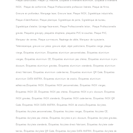
Plaque constructeur, Plaque CE machine, Etiquette d’inventaire aluminium, Etiquette d’inventaire
INOX, Plaque de conformité, Plaque Professionnelle profession libérale, Plaque de firme,
Gravure en profondeur, Marquage laser, Gravure laser, Plaque INOX, Signalétique industrielle,
Plaque d’identification, Plaque plastique, Signalétique de porte, Signalétique de bureau,
Signalétique d’atelier, Usinage face-avant, Plaque Professionnelle laiton, Plaque Professionnelle
gravée, Plaquette gravoply, plaquette dilophane, plaquette PVC bi-couches, Plaque PVC,
Marqueur de vannes, Plaque sur-mesure, Repérage de câble, Marqueur de tuyauterie,
Télémécanique, gravure sur pièce, gravure objet, objet publicitaire, Etiquette vierge, plaque
vierge, Étiquettes aluminium, Étiquettes aluminium personnalisées, Étiquettes aluminium
vierges, Étiquettes aluminium CE, Étiquettes aluminium pas chères, Étiquettes aluminium à prix
discount, Étiquettes aluminium gravées, Étiquettes aluminium standards, Étiquettes aluminium
direct fabricant, Étiquettes aluminium code-barres, Étiquettes aluminium QR Code, Étiquettes
aluminium DATA MATRIX, Étiquettes aluminium de stocks, Étiquettes aluminium
adhésives,Étiquettes INOX, Étiquettes INOX personnalisées, Étiquettes INOX vierges,
Étiquettes INOX CE, Étiquettes INOX pas chères, Étiquettes INOX à prix discount, Étiquettes
INOX gravées, Étiquettes INOX standards, Étiquettes INOX code-barres, Étiquettes INOX QR
Code, Étiquettes INOX DATA MATRIX, Étiquettes INOX de stocks,Étiquettes Acrylate,
Étiquettes Acrylate personnalisées, Étiquettes Acrylate vierges, Étiquettes Acrylate CE,
Étiquettes Acrylate pas chères, Étiquettes Acrylate à prix discount, Étiquettes Acrylate gravées,
Étiquettes Acrylate standards, Étiquettes Acrylate direct fabricant, Étiquettes Acrylate code-
barres, Étiquettes Acrylate QR Code, Étiquettes Acrylate DATA MATRIX, Étiquettes Acrylate de